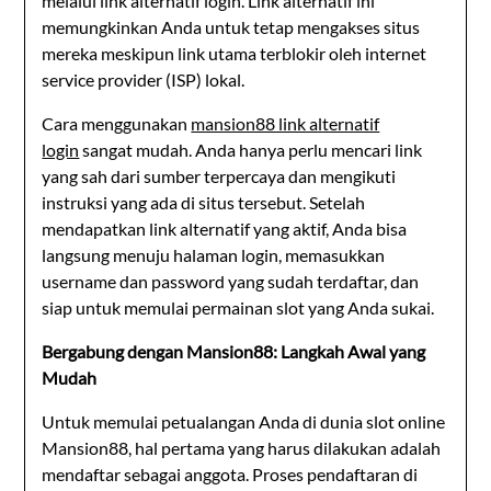
melalui link alternatif login. Link alternatif ini
memungkinkan Anda untuk tetap mengakses situs
mereka meskipun link utama terblokir oleh internet
service provider (ISP) lokal.
Cara menggunakan
mansion88 link alternatif
login
sangat mudah. Anda hanya perlu mencari link
yang sah dari sumber terpercaya dan mengikuti
instruksi yang ada di situs tersebut. Setelah
mendapatkan link alternatif yang aktif, Anda bisa
langsung menuju halaman login, memasukkan
username dan password yang sudah terdaftar, dan
siap untuk memulai permainan slot yang Anda sukai.
Bergabung dengan Mansion88: Langkah Awal yang
Mudah
Untuk memulai petualangan Anda di dunia slot online
Mansion88, hal pertama yang harus dilakukan adalah
mendaftar sebagai anggota. Proses pendaftaran di