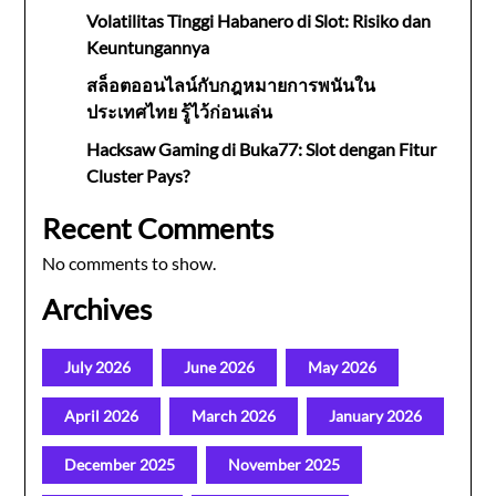
Volatilitas Tinggi Habanero di Slot: Risiko dan
Keuntungannya
สล็อตออนไลน์กับกฎหมายการพนันใน
ประเทศไทย รู้ไว้ก่อนเล่น
Hacksaw Gaming di Buka77: Slot dengan Fitur
Cluster Pays?
Recent Comments
No comments to show.
Archives
July 2026
June 2026
May 2026
April 2026
March 2026
January 2026
December 2025
November 2025