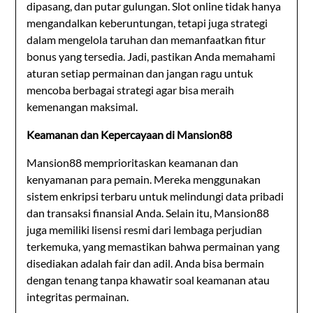
dipasang, dan putar gulungan. Slot online tidak hanya
mengandalkan keberuntungan, tetapi juga strategi
dalam mengelola taruhan dan memanfaatkan fitur
bonus yang tersedia. Jadi, pastikan Anda memahami
aturan setiap permainan dan jangan ragu untuk
mencoba berbagai strategi agar bisa meraih
kemenangan maksimal.
Keamanan dan Kepercayaan di Mansion88
Mansion88 memprioritaskan keamanan dan
kenyamanan para pemain. Mereka menggunakan
sistem enkripsi terbaru untuk melindungi data pribadi
dan transaksi finansial Anda. Selain itu, Mansion88
juga memiliki lisensi resmi dari lembaga perjudian
terkemuka, yang memastikan bahwa permainan yang
disediakan adalah fair dan adil. Anda bisa bermain
dengan tenang tanpa khawatir soal keamanan atau
integritas permainan.