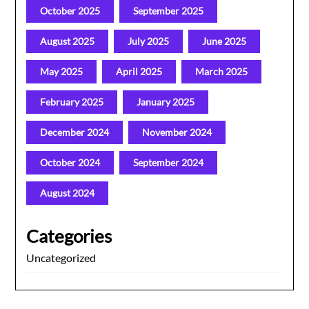
October 2025
September 2025
August 2025
July 2025
June 2025
May 2025
April 2025
March 2025
February 2025
January 2025
December 2024
November 2024
October 2024
September 2024
August 2024
Categories
Uncategorized