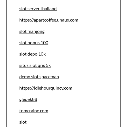
slot server thailand
https://apartcoffee.unaux.com
slot mahjong
slot bonus 100
slot depo 10k
situs slot qris 5k
demo slot spaceman
https://idlehourquincy.com
gledek88
tomcraine.com
slot