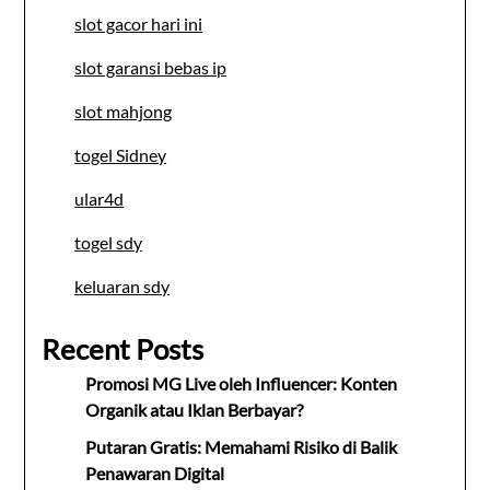
slot gacor hari ini
slot garansi bebas ip
slot mahjong
togel Sidney
ular4d
togel sdy
keluaran sdy
Recent Posts
Promosi MG Live oleh Influencer: Konten
Organik atau Iklan Berbayar?
Putaran Gratis: Memahami Risiko di Balik
Penawaran Digital