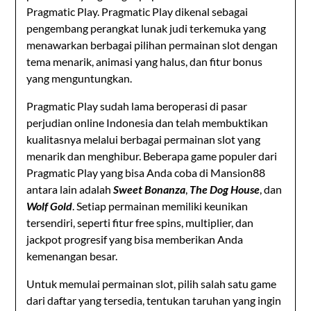
Pragmatic Play. Pragmatic Play dikenal sebagai
pengembang perangkat lunak judi terkemuka yang
menawarkan berbagai pilihan permainan slot dengan
tema menarik, animasi yang halus, dan fitur bonus
yang menguntungkan.
Pragmatic Play sudah lama beroperasi di pasar
perjudian online Indonesia dan telah membuktikan
kualitasnya melalui berbagai permainan slot yang
menarik dan menghibur. Beberapa game populer dari
Pragmatic Play yang bisa Anda coba di Mansion88
antara lain adalah
Sweet Bonanza
,
The Dog House
, dan
Wolf Gold
. Setiap permainan memiliki keunikan
tersendiri, seperti fitur free spins, multiplier, dan
jackpot progresif yang bisa memberikan Anda
kemenangan besar.
Untuk memulai permainan slot, pilih salah satu game
dari daftar yang tersedia, tentukan taruhan yang ingin