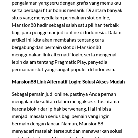
pengalaman yang seru dengan grafis yang memukau
serta berbagai fitur bonus menarik. Di antara banyak
situs yang menyediakan permainan slot online,
Mansion88 hadir sebagai salah satu pilihan terbaik
bagi para penggemar judi online di Indonesia. Dalam
artikel ini, kita akan membahas tentang cara
bergabung dan bermain slot di Mansion88
menggunakan link alternatif login, serta mengenal
lebih dalam tentang Pragmatic Play, penyedia
permainan slot yang sangat populer di Indonesia.
Mansion88 Link Alternatif Login: Solusi Akses Mudah
Sebagai pemain judi online, pastinya Anda pernah
mengalami kesulitan dalam mengakses situs utama
karena blokir dari pihak berwenang. Hal ini bisa
menjadi masalah serius bagi pemain yang ingin
bermain dengan lancar. Namun, Mansion88
menyadari masalah tersebut dan menawarkan solusi